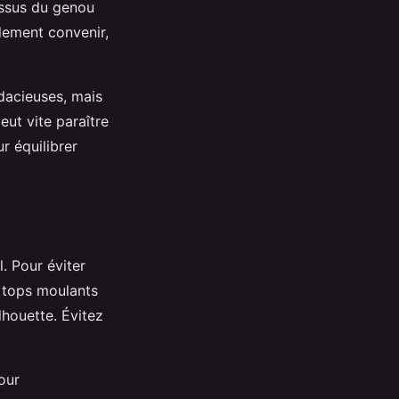
essus du genou
lement convenir,
.
udacieuses, mais
eut vite paraître
 équilibrer
l. Pour éviter
s tops moulants
lhouette. Évitez
our