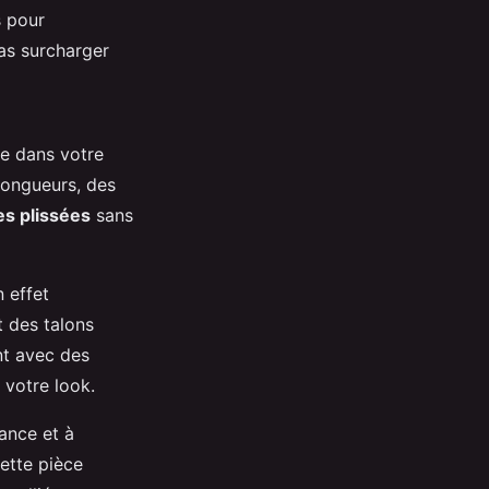
s pour
as surcharger
ce dans votre
 longueurs, des
es plissées
sans
 effet
t des talons
nt avec des
 votre look.
ance et à
cette pièce