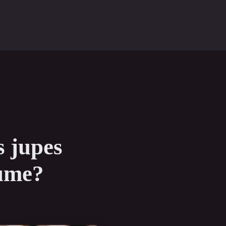
s jupes
lume?