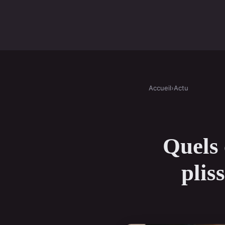
Accueil
›
Actu
Quels 
plis