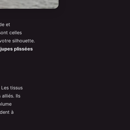
de et
ont celles
votre silhouette.
s
jupes plissées
 Les tissus
lliés. Ils
volume
ndent à