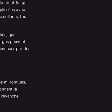
 tricot fin qui
 plissées avec
 collants, tout
hés, qui
larges peuvent
commencer par des
pes mi-longues,
ongent la
n revanche,