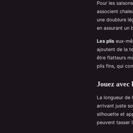
Pour les saisons
associent chaleu
une doublure lég
en assurant un 
Les plis
eux-même
ajoutent de la t
être flatteurs m
plis fins, qui c
Jouez avec 
La longueur de l
arrivant juste s
silhouette et ap
peuvent tasser l