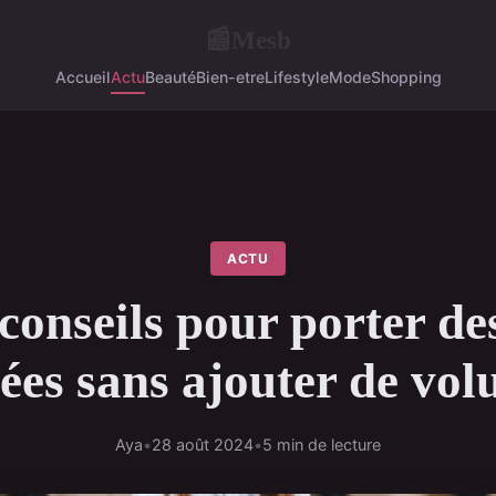
Mesb
📰
Accueil
Actu
Beauté
Bien-etre
Lifestyle
Mode
Shopping
ACTU
conseils pour porter de
sées sans ajouter de vo
Aya
•
28 août 2024
•
5 min de lecture