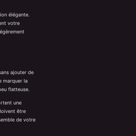
ion élégante.
ent votre
légèrement
sans ajouter de
de marquer la
peu flatteuse.
ortent une
doivent être
nsemble de votre