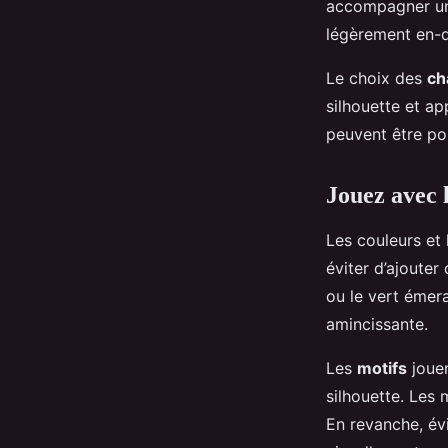
accompagner une 
légèrement en-de
Le choix des
ch
silhouette et ap
peuvent être por
Jouez avec l
Les couleurs et 
éviter d’ajouter
ou le vert émera
amincissante.
Les
motifs
jouen
silhouette. Les 
En revanche, évi