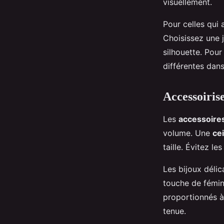
visuellement.
Pour celles qui 
Choisissez une 
silhouette. Pou
différentes da
Accessoiris
Les
accessoire
volume. Une
ce
taille. Évitez l
Les bijoux déli
touche de fémini
proportionnés à
tenue.