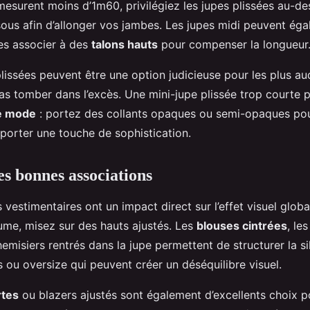
 mesurent moins d’1m60, privilégiez les jupes plissées au-d
sous afin d’allonger vos jambes. Les jupes midi peuvent éga
les associer à des
talons hauts
pour compenser la longueur
lissées peuvent être une option judicieuse pour les plus a
as tomber dans l’excès. Une mini-jupe plissée trop courte p
e mode
: portez des collants opaques ou semi-opaques pour
pporter une touche de sophistication.
es bonnes associations
 vestimentaires ont un impact direct sur l’effet visuel globa
lume, misez sur des hauts ajustés. Les
blouses cintrées
, le
emisiers rentrés dans la jupe permettent de structurer la si
 ou oversize qui peuvent créer un déséquilibre visuel.
rtes
ou blazers ajustés sont également d’excellents choix p