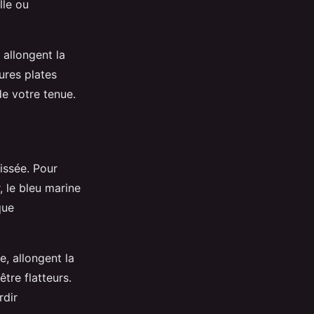
lle ou
allongent la
ures plates
de votre tenue.
issée. Pour
 le bleu marine
que
e, allongent la
tre flatteurs.
rdir