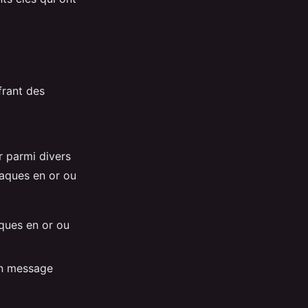
frant des
r parmi divers
laques en or ou
aques en or ou
un message