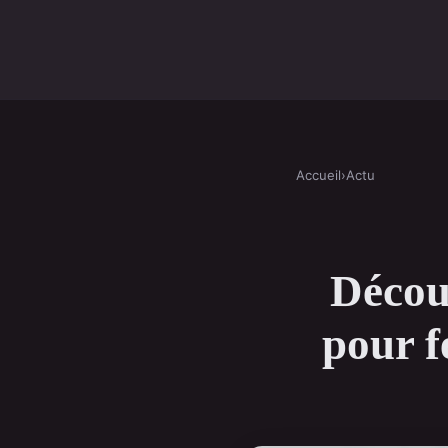
Accueil
›
Actu
Décou
pour f