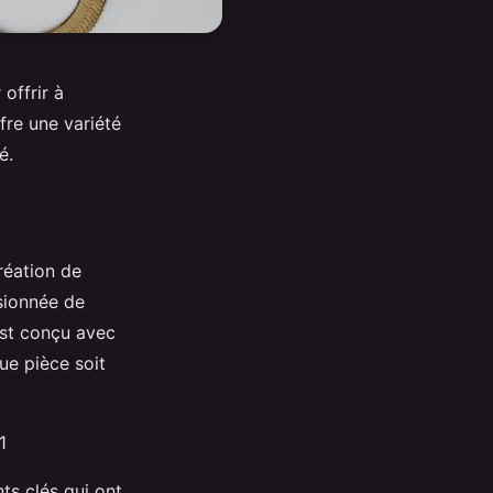
offrir à
fre une variété
é.
réation de
sionnée de
 est conçu avec
ue pièce soit
1
nts clés qui ont