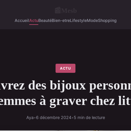
Mesb
📰
Accueil
Actu
Beauté
Bien-etre
Lifestyle
Mode
Shopping
ACTU
vrez des bijoux personn
emmes à graver chez lit
Aya
•
6 décembre 2024
•
5 min de lecture