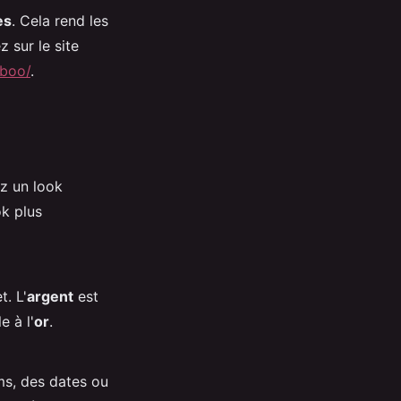
es
. Cela rend les
z sur le site
-boo/
.
ez un look
ok plus
. L'
argent
est
 à l'
or
.
ms, des dates ou