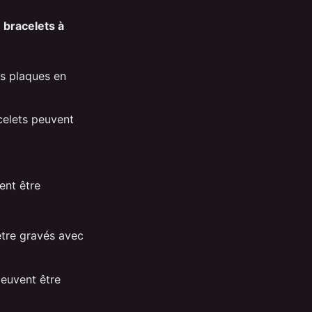
s
bracelets à
es plaques en
celets peuvent
ent être
être gravés avec
peuvent être