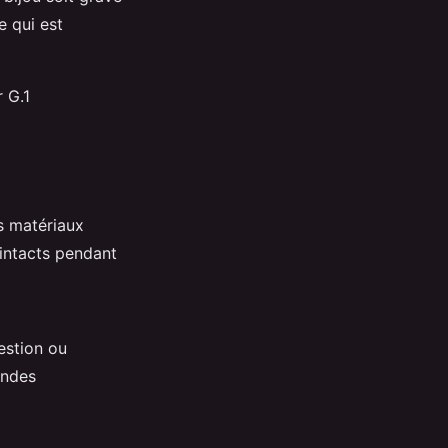
ce qui est
r G.1
s matériaux
 intacts pendant
estion ou
andes