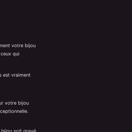
ment votre bijou
 ceux qui
és est vraiment
ur votre bijou
ceptionnelle.
bijou soit gravé