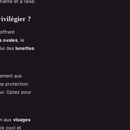
iante et à l’aise.
ivilégier ?
offrent
s ovales
, le
elui des
lunettes
tement aux
une protection
ur. Optez pour
en aux
visages
ok cool et