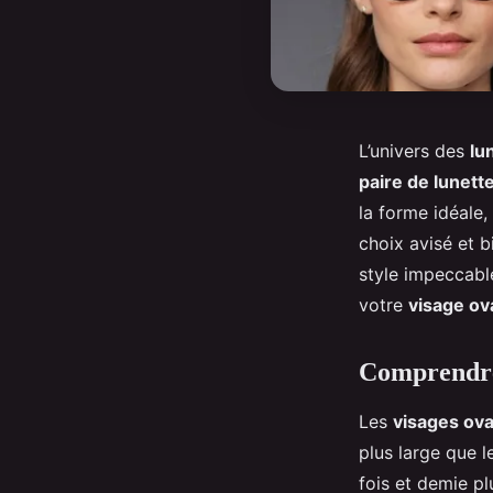
L’univers des
lu
paire de lunett
la forme idéale,
choix avisé et 
style impeccable
votre
visage ov
Comprendre 
Les
visages ova
plus large que 
fois et demie p