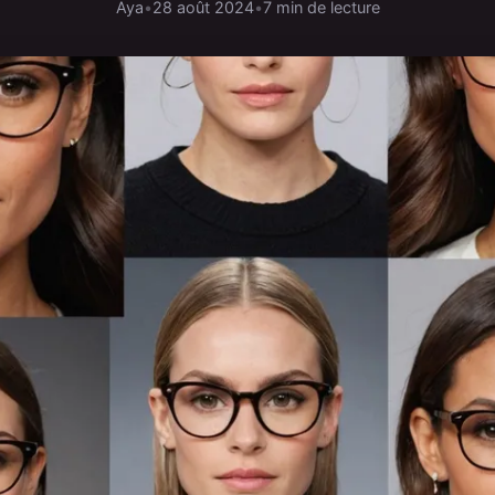
Aya
•
28 août 2024
•
7 min de lecture