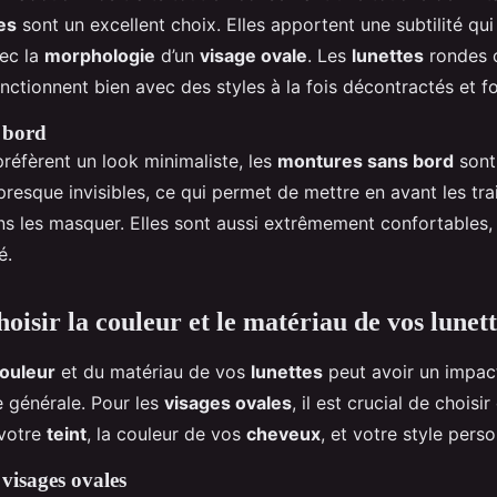
es
sont un excellent choix. Elles apportent une subtilité qu
ec la
morphologie
d’un
visage ovale
. Les
lunettes
rondes o
nctionnent bien avec des styles à la fois décontractés et f
 bord
préfèrent un look minimaliste, les
montures sans bord
sont 
presque invisibles, ce qui permet de mettre en avant les tra
s les masquer. Elles sont aussi extrêmement confortables,
é.
isir la couleur et le matériau de vos lunett
ouleur
et du matériau de vos
lunettes
peut avoir un impact 
 générale. Pour les
visages ovales
, il est crucial de choisi
 votre
teint
, la couleur de vos
cheveux
, et votre style perso
visages ovales