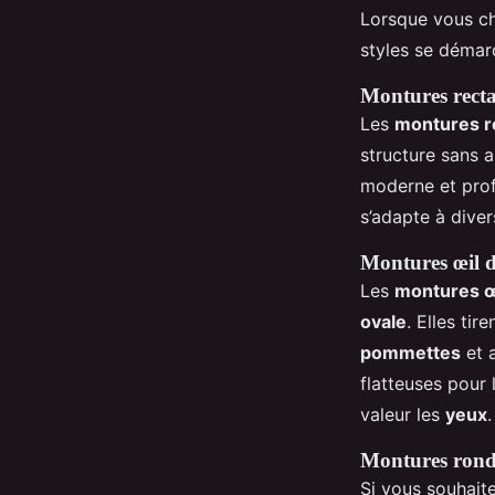
Lorsque vous c
styles se démarq
Montures recta
Les
montures r
structure sans a
moderne et prof
s’adapte à diver
Montures œil d
Les
montures œ
ovale
. Elles tir
pommettes
et 
flatteuses pour
valeur les
yeux
.
Montures rond
Si vous souhaite