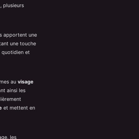
e
, plusieurs
es apportent une
tant une touche
 quotidien et
emmes au
visage
nt ainsi les
lièrement
e
et mettent en
ge, les