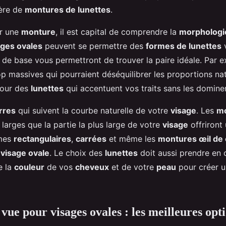
ière de
montures de lunettes
.
ir une
monture
, il est capital de comprendre la
morphologi
ages ovales
peuvent se permettre des
formes de lunettes
v
 de base vous permettront de trouver la paire idéale. Par e
p massives qui pourraient déséquilibrer les proportions nat
pour des
lunettes
qui accentuent vos traits sans les dominer
rres
qui suivent la courbe naturelle de votre
visage
. Les
m
larges que la partie la plus large de votre
visage
offriront 
rmes
rectangulaires
,
carrées
et même les
montures œil de 
e
visage ovale
. Le choix des
lunettes
doit aussi prendre en 
e la
couleur
de vos
cheveux
et de votre
peau
pour créer 
vue pour visages ovales : les meilleures opt