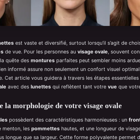
nettes
est vaste et diversifié, surtout lorsqu’il s’agit de chois
es
de vue. Pour les personnes au
visage ovale
, souvent co
 la quête des
montures
parfaites peut sembler moins ardue
bien informé assure non seulement un confort visuel optimal
. Cet article vous guidera à travers les étapes essentielles
ale
avec des
lunettes
qui reflètent tant votre
vue
que votre
la morphologie de votre visage ovale
les
possèdent des caractéristiques harmonieuses : un
fron
le menton, les
pommettes
hautes, et une longueur de visag
lus longue que sa largeur. Cette forme polyvalente permet