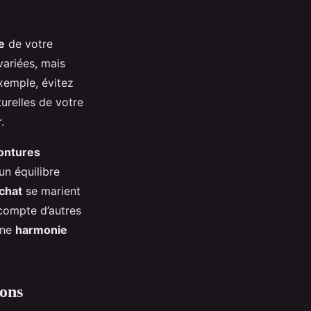
e
de votre
ariées, mais
xemple, évitez
urelles de votre
.
ontures
un équilibre
chat
se marient
compte d’autres
une
harmonie
ions