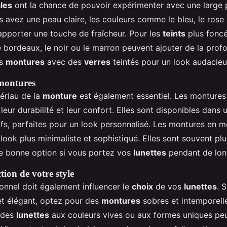
les
ont la chance de pouvoir expérimenter avec une large 
s avez une peau claire, les couleurs comme le bleu, le rose 
apporter une touche de fraîcheur. Pour les
teints
plus foncé
 bordeaux, le noir ou le marron peuvent ajouter de la profo
es
montures
avec des
verres
teintés pour un look audacie
montures
ériau de la
monture
est également essentiel. Les montures
leur durabilité et leur confort. Elles sont disponibles dan
fs, parfaites pour un look personnalisé. Les montures en m
n look plus minimaliste et sophistiqué. Elles sont souvent plu
e bonne option si vous portez vos
lunettes
pendant de lon
tion de votre style
sonnel doit également influencer le
choix
de vos
lunettes
. 
 et élégant, optez pour des
montures
sobres et intemporell
 des
lunettes
aux couleurs vives ou aux formes uniques peu