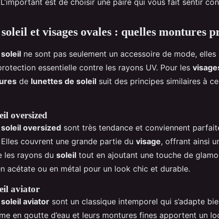
L’important est de choisir une paire qui vous fait sentir conf
soleil et visages ovales : quelles montures pr
soleil
ne sont pas seulement un accessoire de mode, elles 
rotection essentielle contre les rayons UV. Pour les
visage
ures
de
lunettes de soleil
suit des principes similaires à c
eil oversized
 soleil oversized
sont très tendance et conviennent parfai
. Elles couvrent une grande partie du
visage
, offrant ainsi 
e les rayons du
soleil
tout en ajoutant une touche de glamo
n acétate ou en métal pour un look chic et durable.
eil aviator
soleil aviator
sont un classique intemporel qui s’adapte bi
rme en goutte d’eau et leurs montures fines apportent un lo