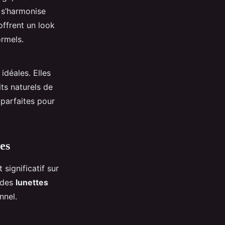
i s’harmonise
ffrent un look
ormels.
idéales. Elles
its naturels de
 parfaites pour
es
significatif sur
r des
lunettes
nnel.