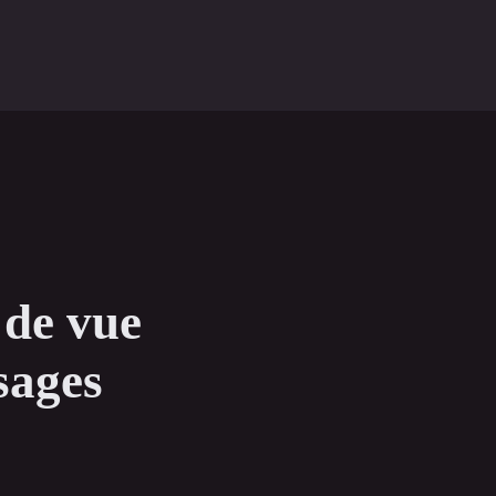
 de vue
sages