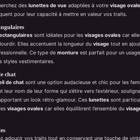
herchez des
lunettes de vue
adaptées à votre
visage oval
uent pour leur capacité à mettre en valeur vos traits.
ngulaires
ectangulaires
sont idéales pour les
visages ovales
car ell
lourdir. Elles accentuent la longueur du
visage
tout en ajou
essionnelle. Ce type de
monture
est parfait pour un usage
s styles vestimentaires.
e chat
il de chat
sont une option audacieuse et chic pour les f
ent leur nom de leur forme qui s’étire vers l’extérieur, souligna
apportant un look rétro-glamour. Ces
lunettes
sont particu
 les
visages ovales
car elles équilibrent l’ensemble du
visag
es
z adoucir vos traits tout en conservant une touche de vinta