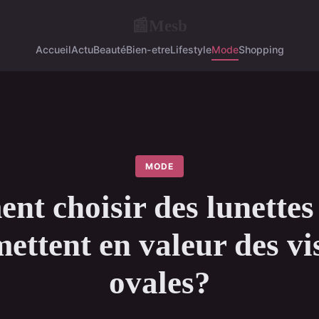
Mesb
📰
Accueil
Actu
Beauté
Bien-etre
Lifestyle
Mode
Shopping
MODE
t choisir des lunettes
mettent en valeur des vi
ovales?